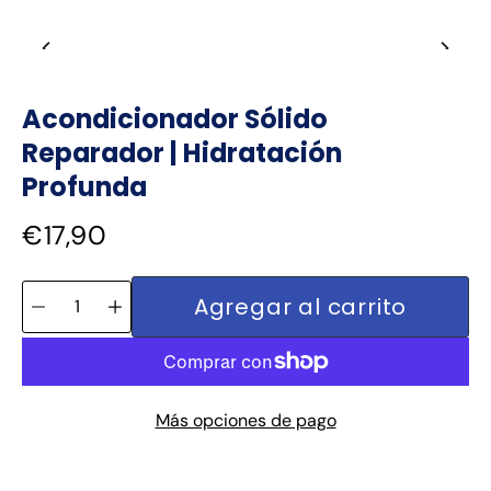
Acondicionador Sólido
Reparador | Hidratación
Profunda
€17,90
Seleccionar variante
Selector de
Agregar al carrito
cantidad
Más opciones de pago