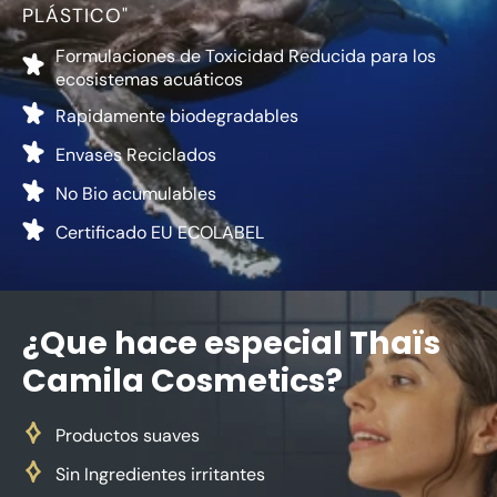
PLÁSTICO"
Formulaciones de Toxicidad Reducida para los
ecosistemas acuáticos
Rapidamente biodegradables
Envases Reciclados
No Bio acumulables
Certificado EU ECOLABEL
¿Que hace especial Thaïs
Camila Cosmetics?
Productos suaves
Sin Ingredientes irritantes