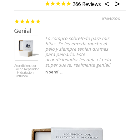
266
07/04/2026
Genial
Estu
Lo compro sobretodo para mis
hijas. Se les enreda mucho el
pelo y siempre tenian dramas
para peinarlo. Este
acondicionador les deja el pelo
super suave, realmente genial!
Acondicionador
Acondici
Sólido Reparador
Sólido R
Noemí L.
| Hidratación
| Hidrata
Profunda
Profunda